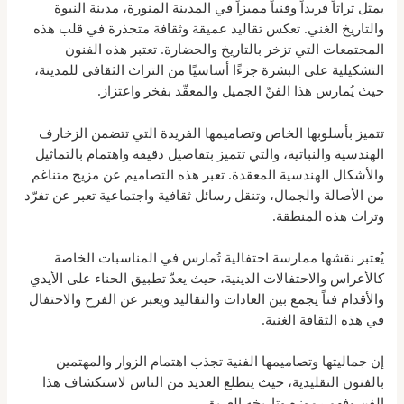
يمثل تراثاً فريداً وفنياً مميزاً في المدينة المنورة، مدينة النبوة
والتاريخ الغني. تعكس تقاليد عميقة وثقافة متجذرة في قلب هذه
المجتمعات التي تزخر بالتاريخ والحضارة. تعتبر هذه الفنون
التشكيلية على البشرة جزءًا أساسيًا من التراث الثقافي للمدينة،
حيث يُمارس هذا الفنّ الجميل والمعقّد بفخر واعتزاز.
تتميز بأسلوبها الخاص وتصاميمها الفريدة التي تتضمن الزخارف
الهندسية والنباتية، والتي تتميز بتفاصيل دقيقة واهتمام بالتماثيل
والأشكال الهندسية المعقدة. تعبر هذه التصاميم عن مزيج متناغم
من الأصالة والجمال، وتنقل رسائل ثقافية واجتماعية تعبر عن تفرّد
وتراث هذه المنطقة.
يُعتبر نقشها ممارسة احتفالية تُمارس في المناسبات الخاصة
كالأعراس والاحتفالات الدينية، حيث يعدّ تطبيق الحناء على الأيدي
والأقدام فناً يجمع بين العادات والتقاليد ويعبر عن الفرح والاحتفال
في هذه الثقافة الغنية.
إن جماليتها وتصاميمها الفنية تجذب اهتمام الزوار والمهتمين
بالفنون التقليدية، حيث يتطلع العديد من الناس لاستكشاف هذا
الفن وفهم رموزه وتاريخه العريق.