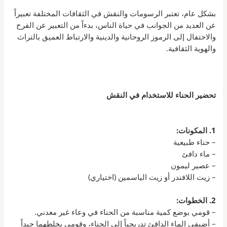
بشكل عام، تعتبر الرسومات والنقش في الثقافات المختلفة تعبيراً
عن العديد من الجوانب في حياة الناس، بدءاً من التعبير عن الفرح
والاحتفال إلى الرموز الروحانية والدينية والارتباط العميق بالتراث
والهوية الثقافية.
تحضير الحناء للاستخدام في النقش
1. المكونات:
– حناء طبيعية
– ماء دافئ
– عصير ليمون
– زيت اللافندر أو زيت الياسمين (اختياري)
2. الخطوات:
– قومي بوضع كمية مناسبة من الحناء في وعاء غير معدني.
– أضيفي الماء الدافئ تدريجياً إلى الحناء، وقومي بخلطهما جيداً