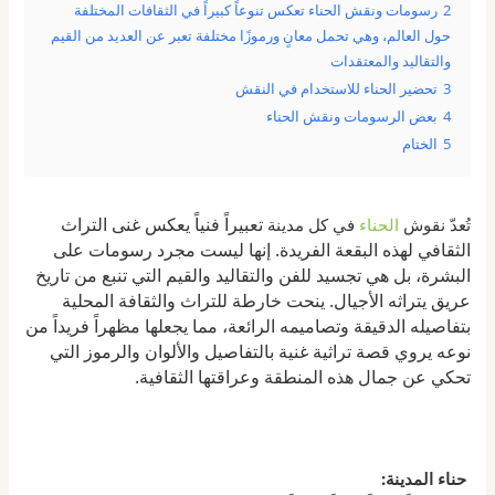
2
رسومات ونقش الحناء تعكس تنوعاً كبيراً في الثقافات المختلفة
حول العالم، وهي تحمل معانٍ ورموزًا مختلفة تعبر عن العديد من القيم
والتقاليد والمعتقدات
3
تحضير الحناء للاستخدام في النقش
4
بعض الرسومات ونقش الحناء
5
الختام
تعبيراً فنياً يعكس غنى التراث
تُعدّ نقوش
الحناء
في كل مدينة
الثقافي لهذه البقعة الفريدة. إنها ليست مجرد رسومات على
البشرة، بل هي تجسيد للفن والتقاليد والقيم التي تنبع من تاريخ
عريق يتراثه الأجيال. ينحت خارطة للتراث والثقافة المحلية
بتفاصيله الدقيقة وتصاميمه الرائعة، مما يجعلها مظهراً فريداً من
نوعه يروي قصة تراثية غنية بالتفاصيل والألوان والرموز التي
تحكي عن جمال هذه المنطقة وعراقتها الثقافية.
حناء المدينة: